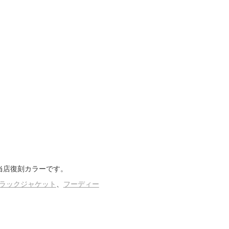
nの当店復刻カラーです。
ラックジャケット
、
フーディー