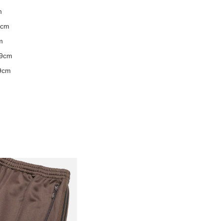
m
9cm
m
.9cm
9cm