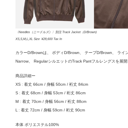
〈Needles（ニードルズ）〉別注 Track Jacket（D/Brown)
XS,S,M,L,XL Size ¥28,600 Tax In
カラーD/Brownは、 ボディD/Brown、 テープD/Brown、 ラ
Narrow、 RegularシルエットのTrack Pantフルレングスを
商品詳細ー
XS : 着丈 66cm / 身幅 50cm / 裄丈 84cm
S : 着丈 68cm / 身幅 53cm / 裄丈 86cm
M : 着丈 70cm / 身幅 56cm / 裄丈 88cm
L : 着丈 72cm / 身幅 59cm / 裄丈 90cm
本体 ポリエステル100%