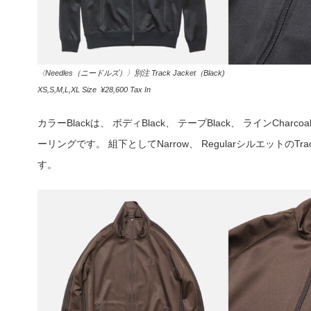
〈Needles（ニードルズ）〉別注 Track Jacket（Black)
XS,S,M,L,XL Size ¥28,600 Tax In
カラーBlackは、 ボディBlack、 テープBlack、 ラインChar
ーリングです。 組下としてNarrow、 RegularシルエットのTr
す。