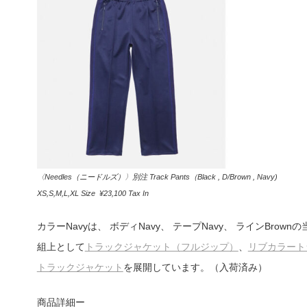
〈Needles（ニードルズ）〉別注 Track Pants（Black , D/Brown , Navy)
XS,S,M,L,XL Size ¥23,100 Tax In
カラーNavyは、 ボディNavy、 テープNavy、 ラインBrow
組上として
トラックジャケット（フルジップ）
、
リブカラート
トラックジャケット
を展開しています。（入荷済み）
商品詳細ー