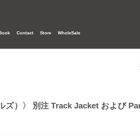
Book
Contact
Store
WholeSale
ドルズ）〉 別注 Track Jacket および