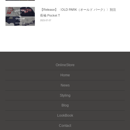
【Release】〈OLD PARK（オールド パーク）〉別注
長袖 Pocket T
2023-07-07
OnlineStore
Home
News
Styling
Blog
LookBook
Contact