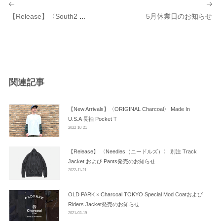
稿
5月休業日のお知らせ
【Release】〈South2 West8（サウスツー ウエストエイト）〉別注 Center Seam Pant Color Poplin 発売のお知らせ
ナ
ビ
ゲ
ー
シ
関連記事
ョ
ン
【New Arrivals】〈ORIGINAL Charcoal〉 Made In
U.S.A 長袖 Pocket T
2022-10-21
【Release】 〈Needles（ニードルズ）〉 別注 Track
Jacket および Pants発売のお知らせ
2022-11-21
OLD PARK × Charcoal TOKYO Special Mod Coatおよび
Riders Jacket発売のお知らせ
2021-02-19