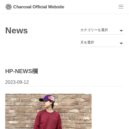
Charcoal Official Website
News
カ
テ
Archives
ゴ
リ
ー
HP-NEWS欄
2023-09-12