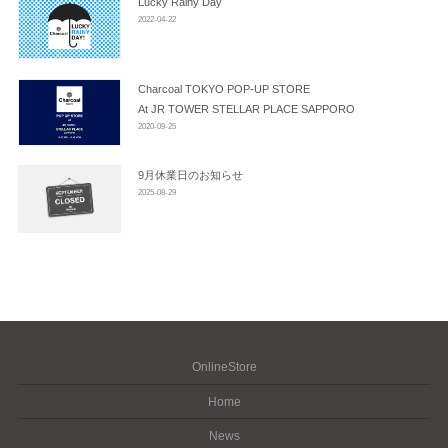
Lucky Rainy Day
2022-04-22
Charcoal TOKYO POP-UP STORE
At JR TOWER STELLAR PLACE SAPPORO
2020-09-25
9月休業日のお知らせ
2025-08-29
OnlineStore
Home
News