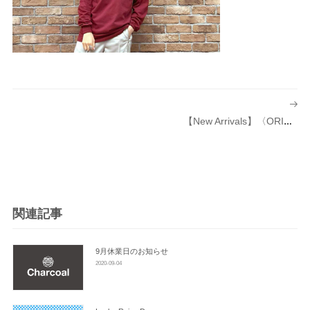
投
稿
【New Arrivals】〈ORIGINAL Charcoal（オリジナル チャコール）〉Loz Tube W Pocket L/S
ナ
ビ
ゲ
ー
シ
関連記事
ョ
ン
9月休業日のお知らせ
2020-09-04