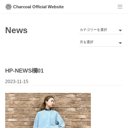
Charcoal Official Website
News
カ
テ
Archives
ゴ
リ
ー
HP-NEWS欄01
2023-11-15