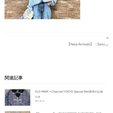
投
稿
【New Arrivals】〈Sanca（サンカ）〉別注 Napping Pile Pocket Crew
ナ
ビ
ゲ
ー
シ
関連記事
ョ
ン
OLD PARK × Charcoal TOKYO Special Shirt発売のお知
らせ
2021-10-15