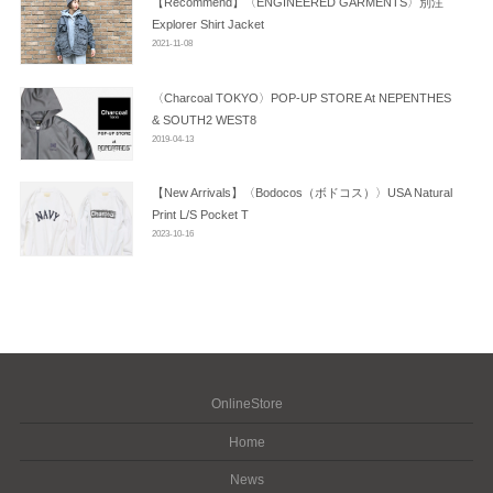
【Recommend】〈ENGINEERED GARMENTS〉別注
Explorer Shirt Jacket
2021-11-08
〈Charcoal TOKYO〉POP-UP STORE At NEPENTHES
& SOUTH2 WEST8
2019-04-13
【New Arrivals】〈Bodocos（ボドコス）〉USA Natural
Print L/S Pocket T
2023-10-16
OnlineStore
Home
News