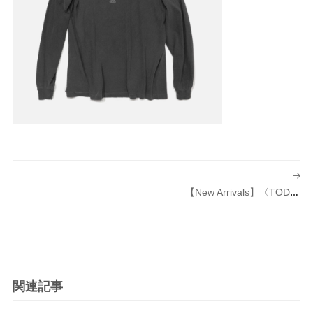
投
稿
【New Arrivals】〈TODAY Edition（トゥデイ エディション）〉別注 Pocket T L/S
ナ
ビ
ゲ
ー
シ
関連記事
ョ