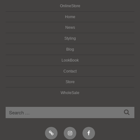
OnlineStore
Home
News
Styling
Blog
LookBook
Contact
Store
WholeSale
検
検
索
索:
Online
Instagram
Facebook
Shop