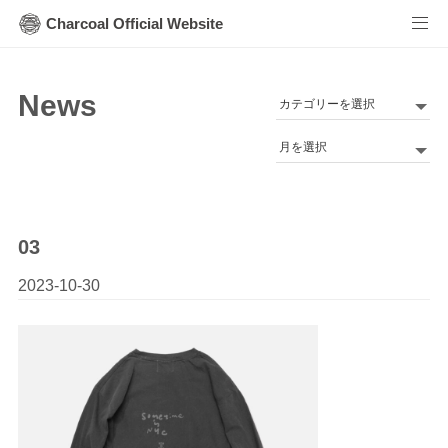
Charcoal Official Website
News
カ
テ
Archives
ゴ
リ
ー
03
2023-10-30