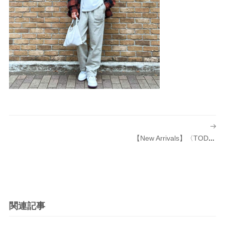
投
稿
【New Arrivals】〈TODAY Edition（トゥデイ エディション）〉別注 Pocket T L/S
ナ
ビ
ゲ
ー
シ
関連記事
ョ