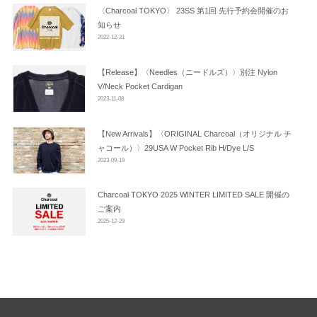
ン
〈Charcoal TOKYO〉 23SS 第1回 先行予約会開催のお
知らせ
2022-12-21
【Release】〈Needles（ニードルズ）〉別注 Nylon
V/Neck Pocket Cardigan
2023-11-08
【New Arrivals】〈ORIGINAL Charcoal（オリジナル チ
ャコール）〉29USA W Pocket Rib H/Dye L/S
2023-09-19
Charcoal TOKYO 2025 WINTER LIMITED SALE 開催の
ご案内
2025-12-29