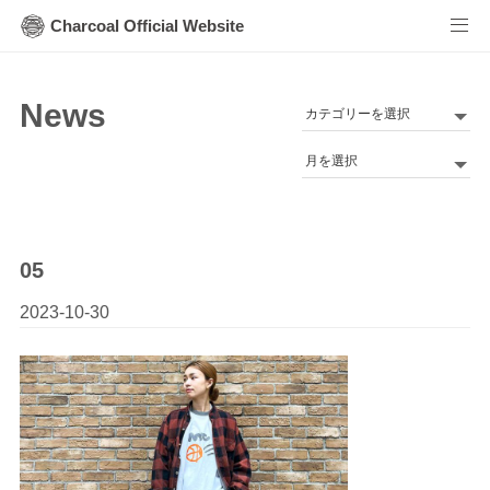
Charcoal Official Website
News
カ
テ
Archives
ゴ
リ
ー
05
2023-10-30