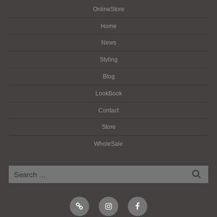
OnlineStore
Home
News
Styling
Blog
LookBook
Contact
Store
WholeSale
検
検
索
索:
Online
Instagram
Facebook
Shop