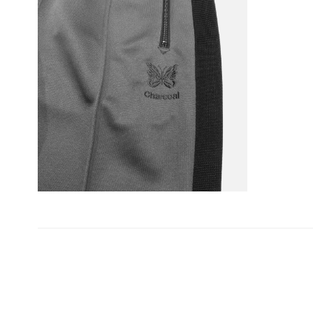
投
稿
ナ