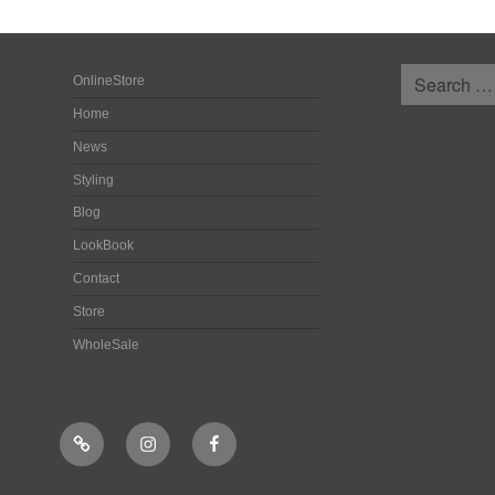
検
OnlineStore
索:
Home
News
Styling
Blog
LookBook
Contact
Store
WholeSale
Online
Instagram
Facebook
Shop