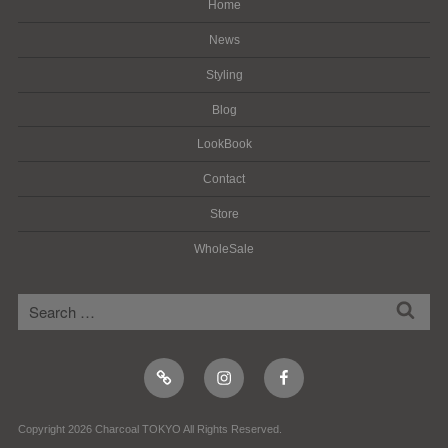
Home
News
Styling
Blog
LookBook
Contact
Store
WholeSale
検
検
索
索:
Online
Instagram
Facebook
Shop
Copyright 2026 Charcoal TOKYO All Rights Reserved.