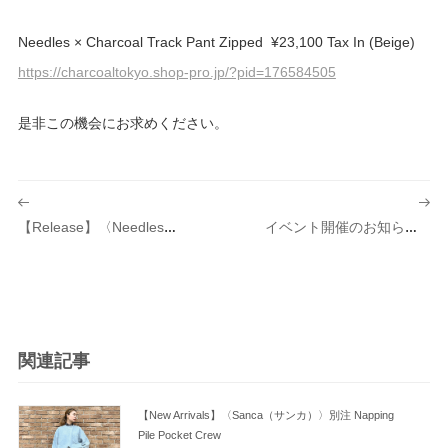
Needles × Charcoal Track Pant Zipped ¥23,100 Tax In (Beige)
https://charcoaltokyo.shop-pro.jp/?pid=176584505
是非この機会にお求めください。
投
稿
【Release】〈Needles（ニードルズ）〉別注 Bright Jersey Track シリーズ 発売のお知らせ
イベント開催のお知らせ“ Charcoal FLEA” 第8弾
ナ
ビ
ゲ
ー
シ
関連記事
ョ
ン
【New Arrivals】〈Sanca（サンカ）〉別注 Napping
Pile Pocket Crew