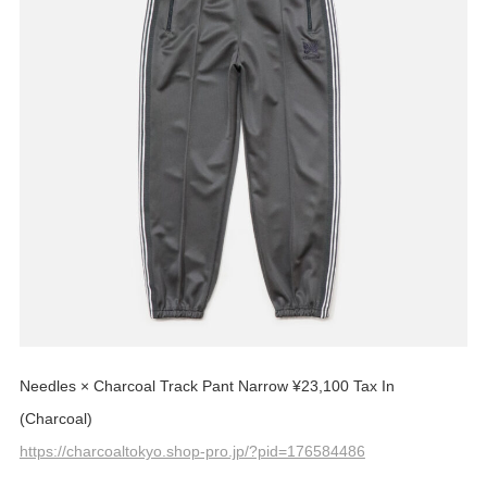
Needles × Charcoal Track Pant Narrow ¥23,100 Tax In
(Charcoal)
https://charcoaltokyo.shop-pro.jp/?pid=176584486