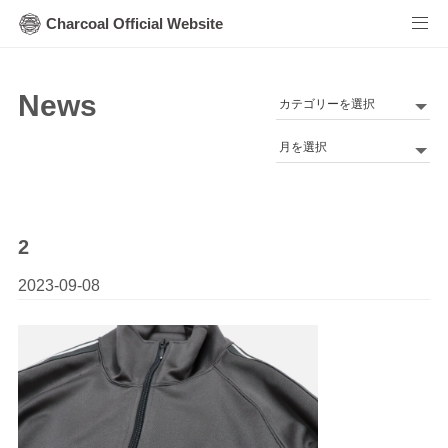
Charcoal Official Website
News
カ
テ
Archives
ゴ
リ
ー
2
2023-09-08