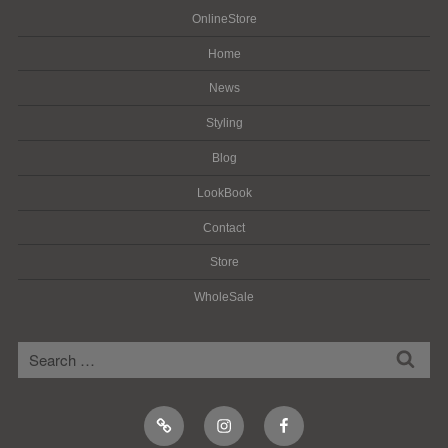
OnlineStore
Home
News
Styling
Blog
LookBook
Contact
Store
WholeSale
検
検
索
索:
Online
Instagram
Facebook
Shop