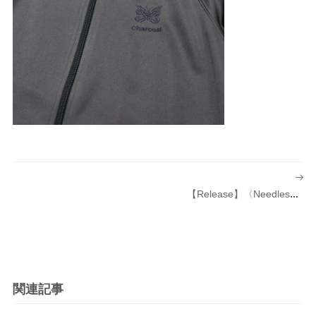
投
稿
【Release】〈Needles（ニードルズ）〉別注 Track Jacket 発売のお知らせ
ナ
ビ
ゲ
ー
シ
関連記事
ョ