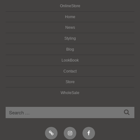
OnlineStore
Home
News
Styling
Blog
LookBook
Contact
Store
WholeSale
検
検
索
索:
Online
Instagram
Facebook
Shop