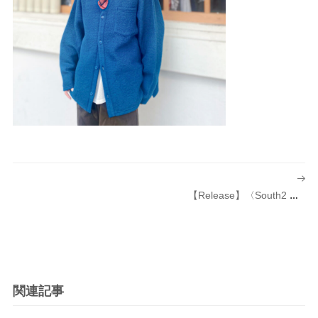
投
稿
【Release】〈South2 West8（サウスツー ウエストエイト）〉別注商品発売のお知らせ
ナ
ビ
ゲ
ー
シ
関連記事
ョ