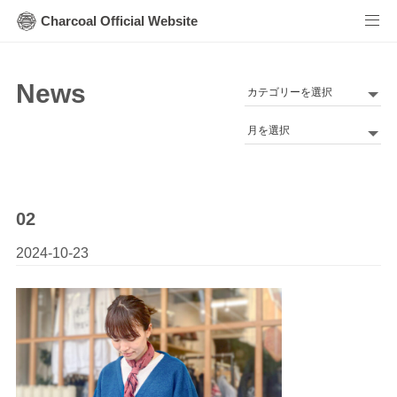
Charcoal Official Website
News
カ
テ
Archives
ゴ
リ
ー
02
2024-10-23