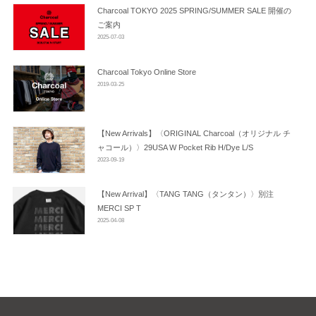
ン
Charcoal TOKYO 2025 SPRING/SUMMER SALE 開催の
ご案内
2025-07-03
Charcoal Tokyo Online Store
2019-03-25
【New Arrivals】〈ORIGINAL Charcoal（オリジナル チ
ャコール）〉29USA W Pocket Rib H/Dye L/S
2023-09-19
【New Arrival】〈TANG TANG（タンタン）〉別注
MERCI SP T
2025-04-08