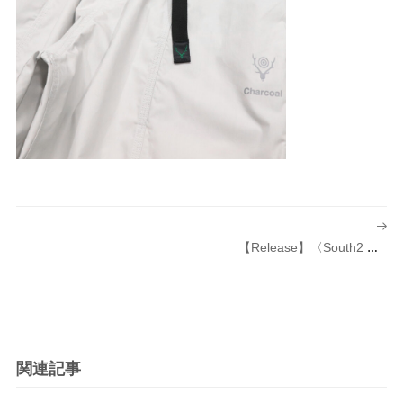
投
稿
【Release】〈South2 West8（サウスツー ウエストエイト）〉別注 Center Seam Pant Color Poplin 発売のお知らせ
ナ
ビ
ゲ
ー
シ
関連記事
ョ