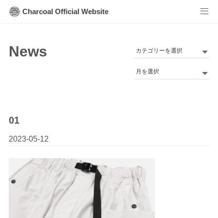
Charcoal Official Website
News
カ
テ
Archives
ゴ
リ
ー
01
2023-05-12