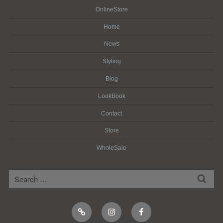
OnlineStore
Home
News
Styling
Blog
LookBook
Contact
Store
WholeSale
検
検
索
索:
Online
Instagram
Facebook
Shop