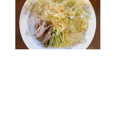
投
稿
ナ
ビ
ゲ
ー