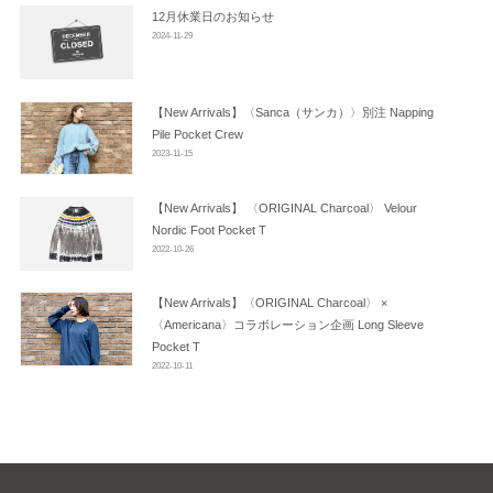
ン
12月休業日のお知らせ
2024-11-29
【New Arrivals】〈Sanca（サンカ）〉別注 Napping
Pile Pocket Crew
2023-11-15
【New Arrivals】 〈ORIGINAL Charcoal〉 Velour
Nordic Foot Pocket T
2022-10-26
【New Arrivals】〈ORIGINAL Charcoal〉 ×
〈Americana〉コラボレーション企画 Long Sleeve
Pocket T
2022-10-11