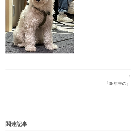
投
稿
『35年来の』
ナ
ビ
ゲ
ー
シ
関連記事
ョ