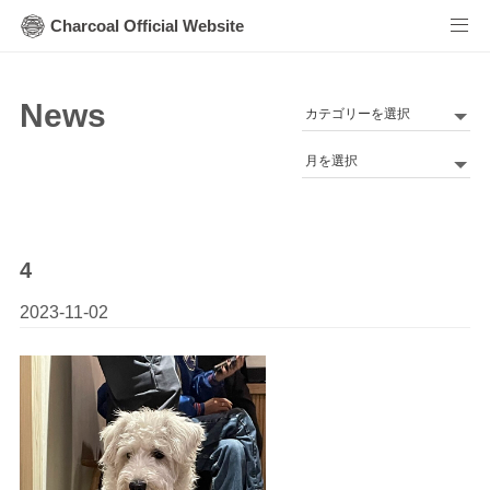
Charcoal Official Website
News
カ
テ
Archives
ゴ
リ
ー
4
2023-11-02