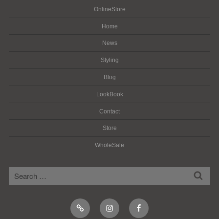
OnlineStore
Home
News
Styling
Blog
LookBook
Contact
Store
WholeSale
検
検
索
索:
Online
Instagram
Facebook
Shop