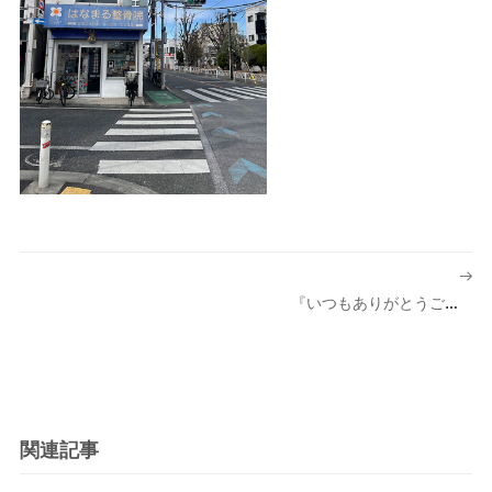
投
稿
『いつもありがとうございます。』
ナ
ビ
ゲ
ー
シ
関連記事
ョ