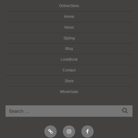
OnlineStore
Home
News
Styling
Blog
LookBook
Contact
Store
WholeSale
検
検
索
索:
Online
Instagram
Facebook
Shop