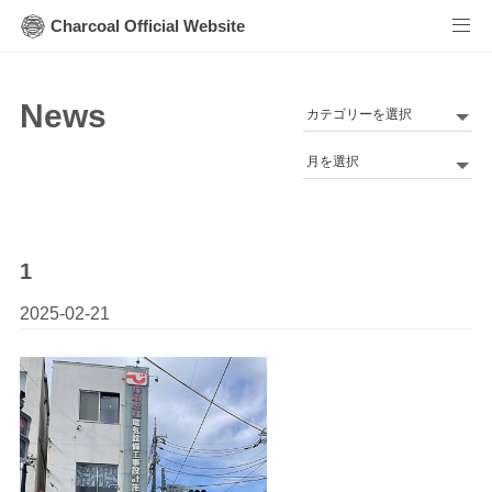
Charcoal Official Website
News
カ
テ
Archives
ゴ
リ
ー
1
2025-02-21