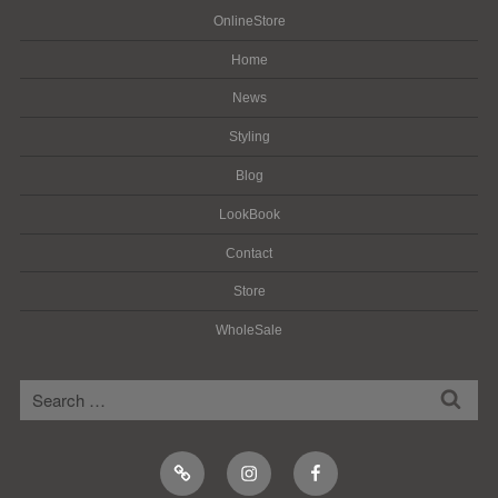
OnlineStore
Home
News
Styling
Blog
LookBook
Contact
Store
WholeSale
検
検
索
索:
Online
Instagram
Facebook
Shop