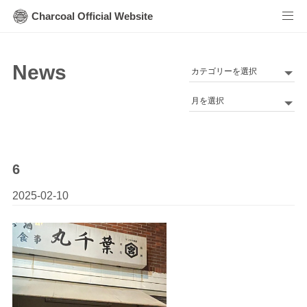
Charcoal Official Website
News
カ
テ
Archives
ゴ
リ
ー
6
2025-02-10