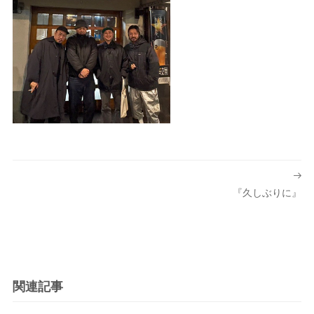
投
稿
『久しぶりに』
ナ
ビ
ゲ
ー
シ
関連記事
ョ