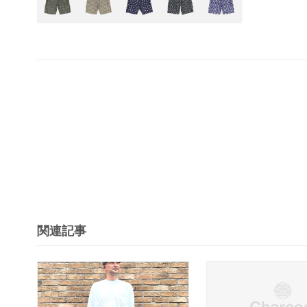
投
稿
ナ
ビ
ゲ
ー
シ
関連記事
ョ
ン