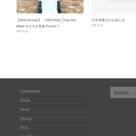
【New Arrivals】〈ORIGINAL Charcoal〉
11月休業日のお知らせ
2021-11-01
Made In U.S.A 長袖 Pocket T
2022-10-21
検
OnlineStore
索:
Home
News
Styling
Blog