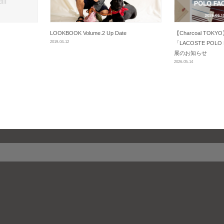
LOOKBOOK Volume.2 Up Date
【Charcoal TO
2019-04-12
「LACOSTE POLO
展のお知らせ
2026-05-14