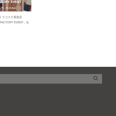
KYO】ラコステ原宿店
 FACTORY EVENT」出
検
索