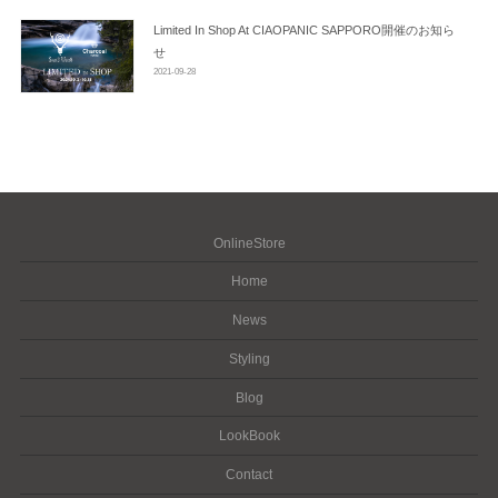
Limited In Shop At CIAOPANIC SAPPORO開催のお知ら
せ
2021-09-28
OnlineStore
Home
News
Styling
Blog
LookBook
Contact