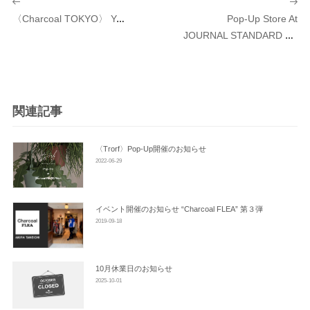
稿
Pop-Up Store At
〈Charcoal TOKYO〉 YouTube チャンネル開設のお知らせ
ナ
JOURNAL STANDARD SHIBUYA SCRAMBLE SQUARE
ビ
ゲ
ー
シ
関連記事
ョ
ン
〈trorf〉Pop-Up開催のお知らせ
2022-06-29
イベント開催のお知らせ “Charcoal FLEA” 第３弾
2019-09-18
10月休業日のお知らせ
2025-10-01