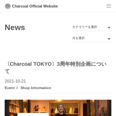
Charcoal Official Website
News
カ
テ
Archives
ゴ
リ
ー
〈Charcoal TOKYO〉3周年特別企画につい
て
2021-10-21
Event
Shop Information