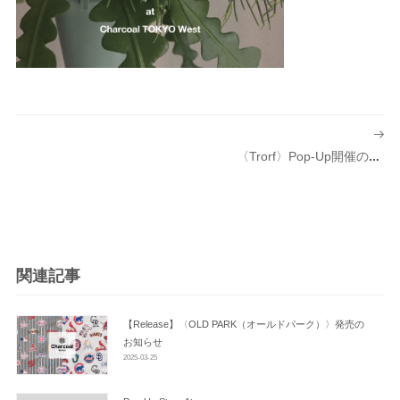
投
稿
〈trorf〉Pop-Up開催のお知らせ
ナ
ビ
ゲ
ー
シ
関連記事
ョ
ン
【Release】〈OLD PARK（オールドパーク）〉発売の
お知らせ
2025-03-25