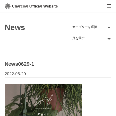
Charcoal Official Website
News
カ
テ
Archives
ゴ
リ
ー
News0629-1
2022-06-29