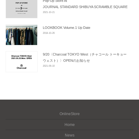
Pop-Up Store At
JOURNAL STANDARD SHIBUYA SCRAMBLE SQUARE
2021-10-21
LOOKBOOK Volume.1 Up Date
2018-10-26
9/20〈Charcoal TOKYO West（チャコール トーキョー
ウェスト）〉OPENのお知らせ
2021-09-10
OnlineStore
Home
News