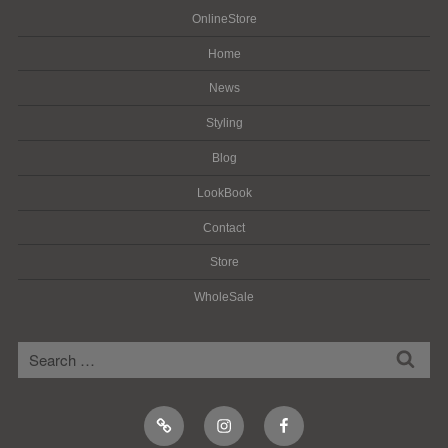
OnlineStore
Home
News
Styling
Blog
LookBook
Contact
Store
WholeSale
検
検
索
索:
Online
Instagram
Facebook
Shop