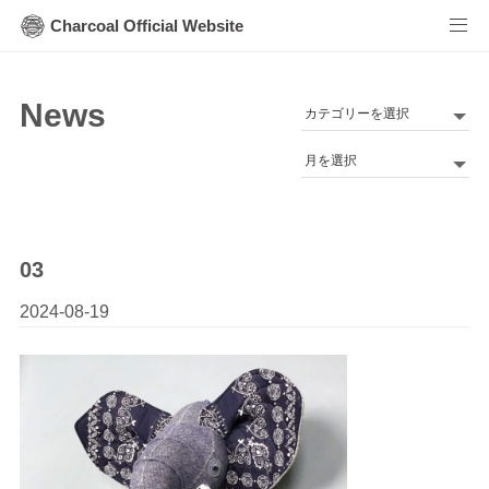
Charcoal Official Website
News
カ
テ
Archives
ゴ
リ
ー
03
2024-08-19