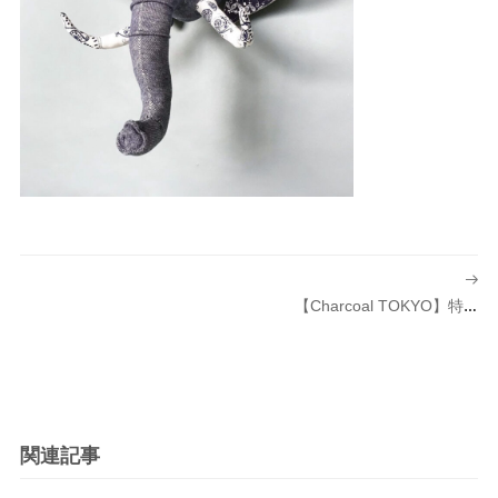
投
稿
【Charcoal TOKYO】特別企画
ナ
ビ
ゲ
ー
シ
関連記事
ョ