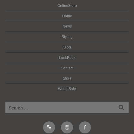
OnlineStore
Home
News
Styling
Blog
LookBook
Contact
Store
WholeSale
検
検
索
索:
Online
Instagram
Facebook
Shop