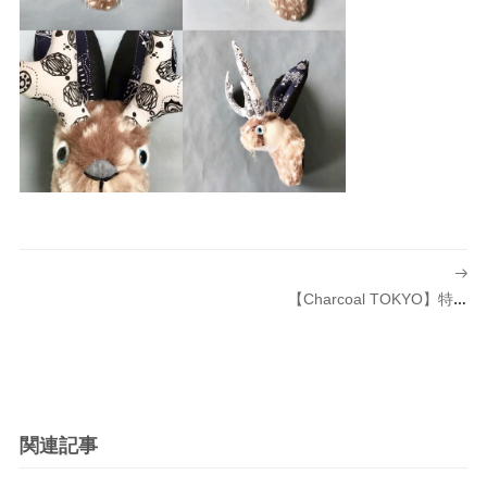
投
稿
【Charcoal TOKYO】特別企画
ナ
ビ
ゲ
ー
シ
関連記事
ョ