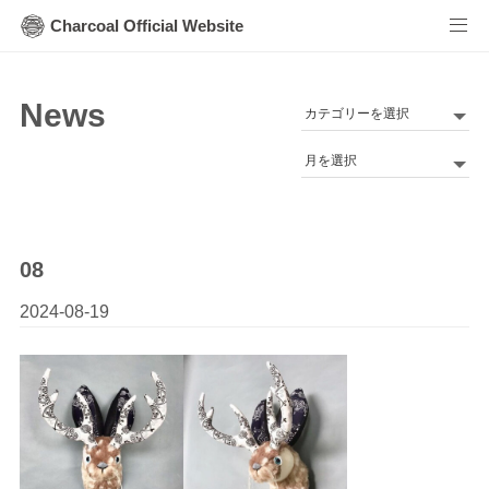
Charcoal Official Website
News
カ
テ
Archives
ゴ
リ
ー
08
2024-08-19