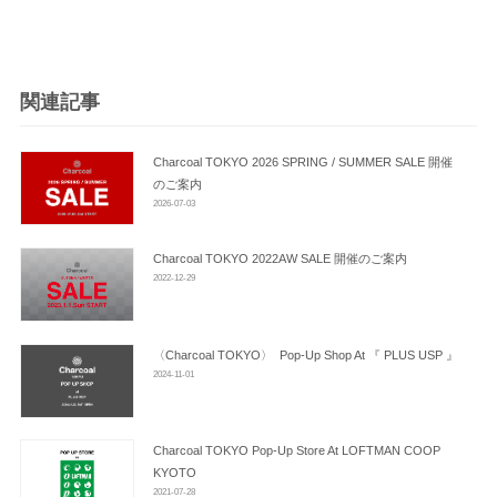
ビ
ゲ
ー
シ
関連記事
ョ
ン
Charcoal TOKYO 2026 SPRING / SUMMER SALE 開催
のご案内
2026-07-03
Charcoal TOKYO 2022AW SALE 開催のご案内
2022-12-29
〈Charcoal TOKYO〉 Pop-Up Shop At 『 PLUS USP 』
2024-11-01
Charcoal TOKYO Pop-Up Store At LOFTMAN COOP
KYOTO
2021-07-28