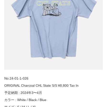
No.24-01-1-026
ORIGINAL Charcoal CHL State S/S ¥8,800 Tax In
予定納期 : 2024年3〜4月
カラー : White / Black / Blue
サイズ : S / M / L / XL