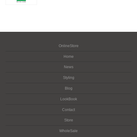
OnlineStore
Home
News
Styling
Blog
LookBook
Contact
Store
WholeSale