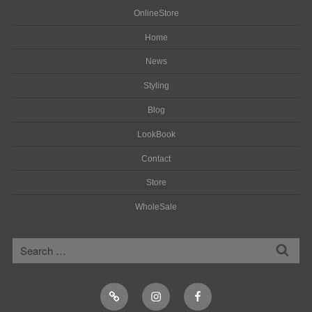
OnlineStore
Home
News
Styling
Blog
LookBook
Contact
Store
WholeSale
検
検
索
索:
Online
Instagram
Facebook
Shop