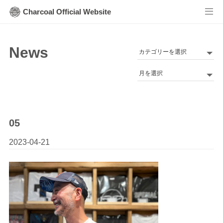
Charcoal Official Website
News
カ
テ
Archives
ゴ
リ
ー
05
2023-04-21