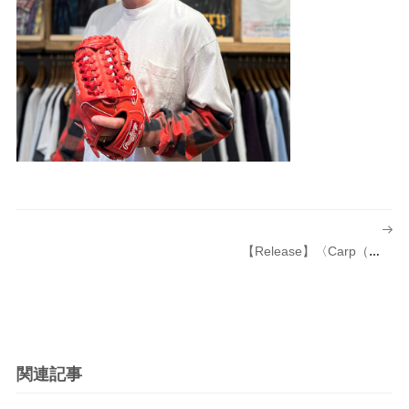
投
稿
【Release】〈Carp（カープ）〉×〈NuGgETS（ナゲッツ）〉×〈広島PARCO（パルコ）〉×〈Charcoal TOKYO（チャコール トーキョー）〉スペシャル ポケットTシャツ発売のお知らせ
ナ
ビ
ゲ
ー
シ
関連記事
ョ