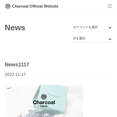
Charcoal Official Website
News
カ
テ
Archives
ゴ
リ
ー
News1117
2022-11-17