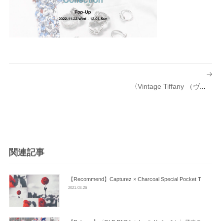
投
稿
〈Vintage Tiffany （ヴィンテージ ティファニー）〉 コレクションのご紹介
ナ
ビ
ゲ
ー
シ
関連記事
ョ
ン
【Recommend】capturez × Charcoal Special Pocket T
2021-03-26