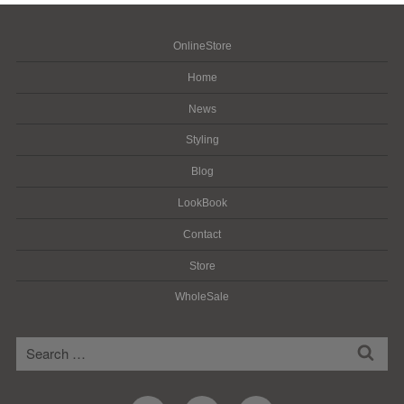
OnlineStore
Home
News
Styling
Blog
LookBook
Contact
Store
WholeSale
検
検
索
索: