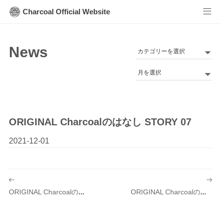
Charcoal Official Website
News
カ
テ
Archives
ゴ
リ
ー
ORIGINAL Charcoalのはなし STORY 07
2021-12-01
投
稿
ORIGINAL Charcoalのはなし STORY 08
ORIGINAL Charcoalのはなし STORY 06
ナ
ビ