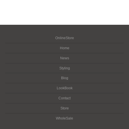
OnlineStore
Home
News
Styling
Blog
LookBook
Contact
Store
WholeSale