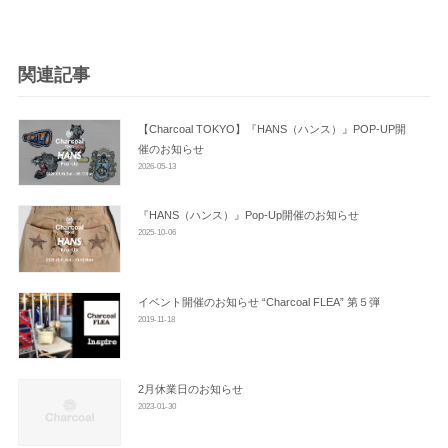
ゲ
ー
シ
関連記事
ョ
ン
【Charcoal TOKYO】『HANS（ハンス）』POP-UP開
催のお知らせ
2026-05-13
『HANS（ハンス）』Pop-Up開催のお知らせ
2025-10-06
イベント開催のお知らせ “Charcoal FLEA” 第５弾
2019-11-18
2月休業日のお知らせ
2023-01-30