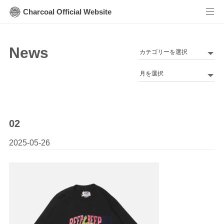
Charcoal Official Website
News
カ
テ
Archives
ゴ
リ
ー
02
2025-05-26