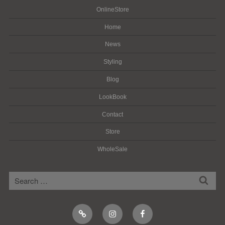
OnlineStore
Home
News
Styling
Blog
LookBook
Contact
Store
WholeSale
検
検
索
索:
Online
Instagram
Facebook
Shop