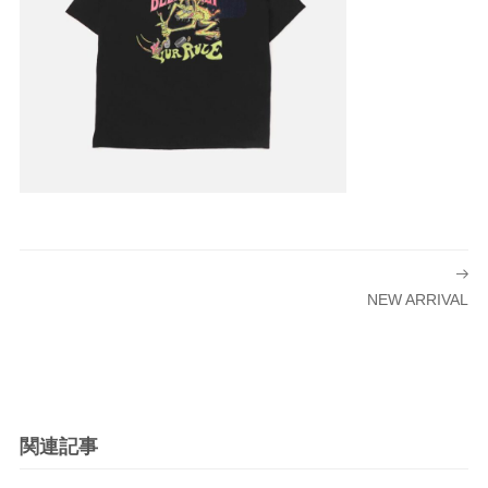
投
稿
NEW ARRIVAL
ナ
ビ
ゲ
ー
シ
関連記事
ョ