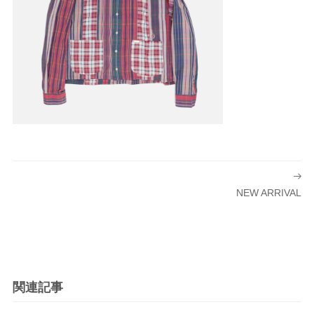
投
稿
NEW ARRIVAL
ナ
ビ
ゲ
ー
シ
関連記事
ョ