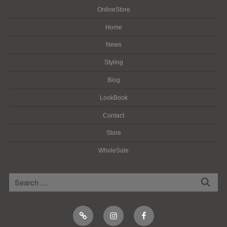
OnlineStore
Home
News
Styling
Blog
LookBook
Contact
Store
WholeSale
検
検
索
索:
Online
Instagram
Facebook
Shop