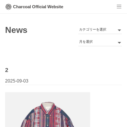
Charcoal Official Website
News
カ
テ
Archives
ゴ
リ
ー
2
2025-09-03