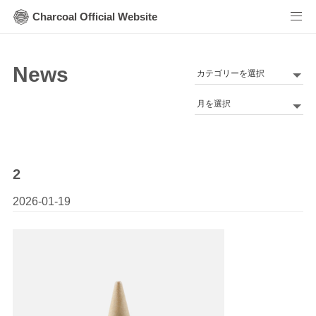
Charcoal Official Website
News
カ
テ
Archives
ゴ
リ
ー
2
2026-01-19