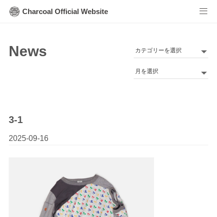
Charcoal Official Website
News
カ
テ
Archives
ゴ
リ
ー
3-1
2025-09-16