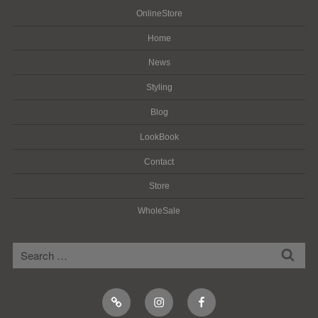
OnlineStore
Home
News
Styling
Blog
LookBook
Contact
Store
WholeSale
検
検
索
索:
Online
Instagram
Facebook
Shop