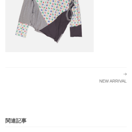
投
稿
NEW ARRIVAL
ナ
ビ
ゲ
ー
シ
関連記事
ョ