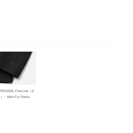
ORIGINAL Charcoal（オ
exi Fur Parka