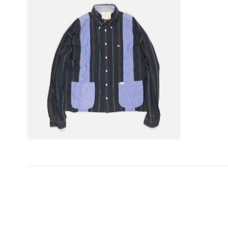
投
稿
ナ