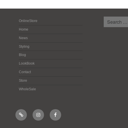
検
OnlineStore
索:
Home
News
Styling
Blog
LookBook
Contact
Store
WholeSale
Online
Instagram
Facebook
Shop