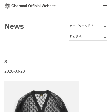
Charcoal Official Website
News
カ
テ
Archives
ゴ
リ
ー
3
2026-03-23