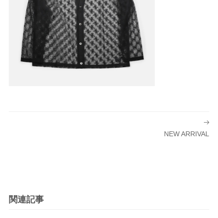
投
稿
NEW ARRIVAL
ナ
ビ
ゲ
ー
シ
関連記事
ョ