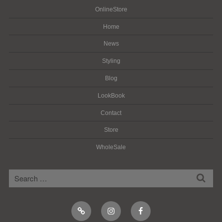
OnlineStore
Home
News
Styling
Blog
LookBook
Contact
Store
WholeSale
検
検
索
索:
Online
Instagram
Facebook
Shop