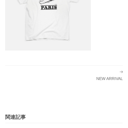
投
稿
NEW ARRIVAL
ナ
ビ
ゲ
ー
シ
関連記事
ョ