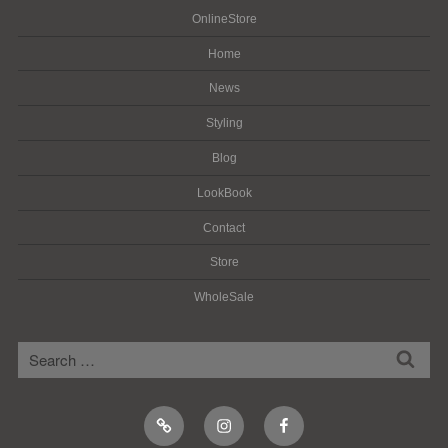
OnlineStore
Home
News
Styling
Blog
LookBook
Contact
Store
WholeSale
検
検
索
索:
Online
Instagram
Facebook
Shop