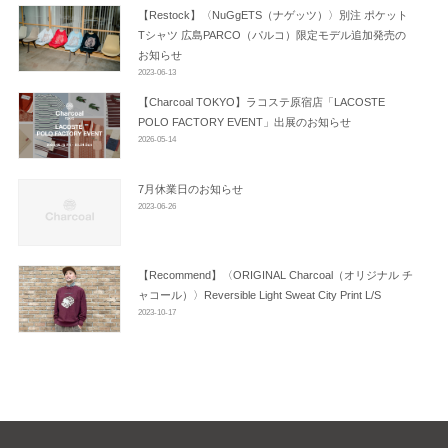
ン
【Restock】〈NuGgETS（ナゲッツ）〉別注 ポケット
Tシャツ 広島PARCO（パルコ）限定モデル追加発売の
お知らせ
2023-06-13
【Charcoal TOKYO】ラコステ原宿店「LACOSTE
POLO FACTORY EVENT」出展のお知らせ
2026-05-14
7月休業日のお知らせ
2023-06-26
【Recommend】〈ORIGINAL Charcoal（オリジナル チ
ャコール）〉Reversible Light Sweat City Print L/S
2023-10-17