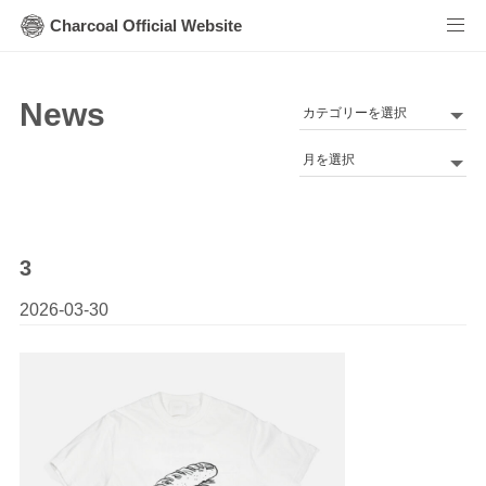
Charcoal Official Website
News
カ
テ
Archives
ゴ
リ
ー
3
2026-03-30