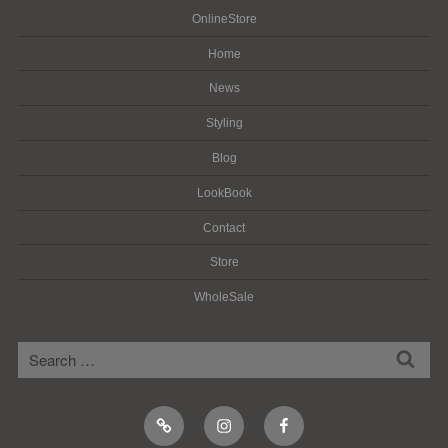
OnlineStore
Home
News
Styling
Blog
LookBook
Contact
Store
WholeSale
検
検
索
索:
Online
Instagram
Facebook
Shop