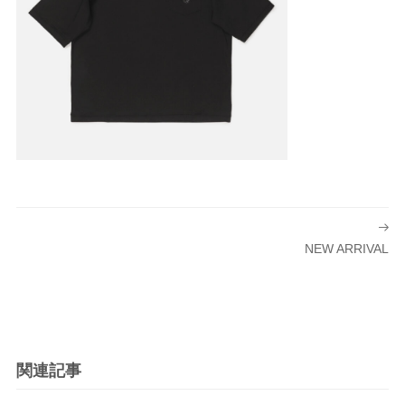
投
稿
NEW ARRIVAL
ナ
ビ
ゲ
ー
シ
関連記事
ョ