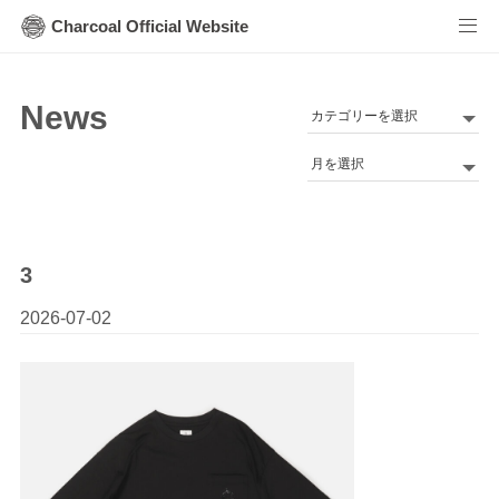
Charcoal Official Website
News
カ
テ
Archives
ゴ
リ
ー
3
2026-07-02