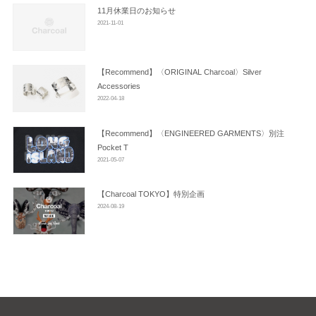
ン
11月休業日のお知らせ
2021-11-01
【Recommend】〈ORIGINAL Charcoal〉Silver
Accessories
2022-04-18
【Recommend】〈ENGINEERED GARMENTS〉別注
Pocket T
2021-05-07
【Charcoal TOKYO】特別企画
2024-08-19