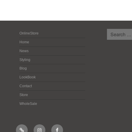
検
OnlineStore
索:
Home
News
Styling
Blog
LookBook
Contact
Store
WholeSale
Online
Instagram
Facebook