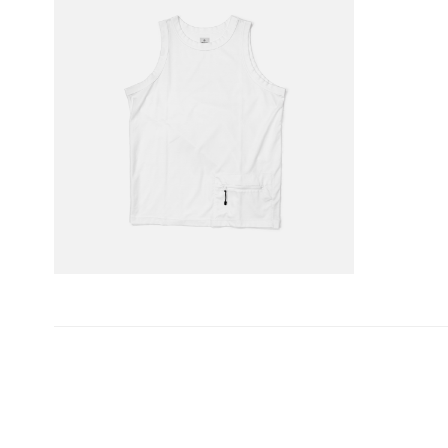
投
稿
ナ