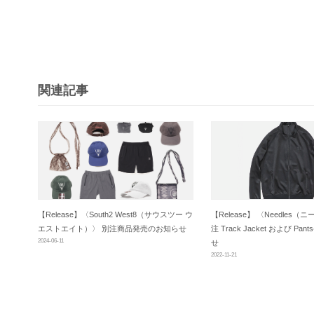
ビ
ゲ
ー
シ
関連記事
ョ
ン
【Release】〈South2 West8（サウスツー ウ
【Release】 〈Needles
エストエイト）〉 別注商品発売のお知らせ
注 Track Jacket および P
2024-06-11
せ
2022-11-21