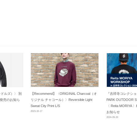
（ニードルズ）〉 別
【Recommend】〈ORIGINAL Charcoal（オ
『吉祥寺コレクション20
ants発売のお知ら
リジナル チャコール）〉Reversible Light
PARK OUTDOOR
Sweat City Print L/S
〈 Reita MORI
2023-10-17
お知らせ
2024-09-26