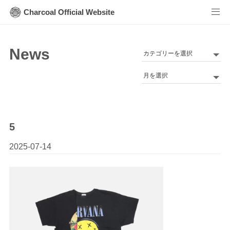
Charcoal Official Website
News
カ
テ
Archives
ゴ
リ
ー
5
2025-07-14