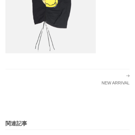
投
稿
NEW ARRIVAL
ナ
ビ
ゲ
ー
シ
関連記事
ョ