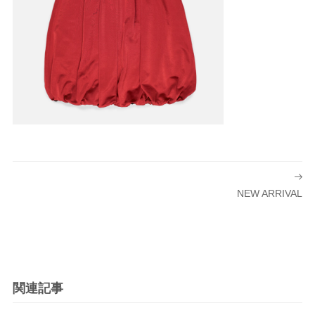
投
稿
NEW ARRIVAL
ナ
ビ
ゲ
ー
シ
関連記事
ョ