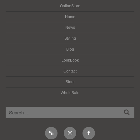
OnlineStore
Home
News
Styling
Blog
LookBook
Contact
Store
WholeSale
検
検
索
索:
Online
Instagram
Facebook
Shop