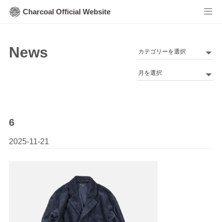
Charcoal Official Website
News
カ
テ
Archives
ゴ
リ
ー
6
2025-11-21