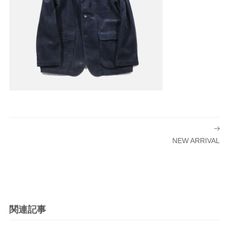
投
稿
NEW ARRIVAL
ナ
ビ
ゲ
ー
シ
関連記事
ョ