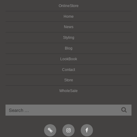
OnlineStore
Home
News
Styling
Blog
LookBook
Contact
Store
WholeSale
検
検
索
索:
Online
Instagram
Facebook
Shop