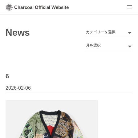
Charcoal Official Website
News
カ
テ
Archives
ゴ
リ
ー
6
2026-02-06