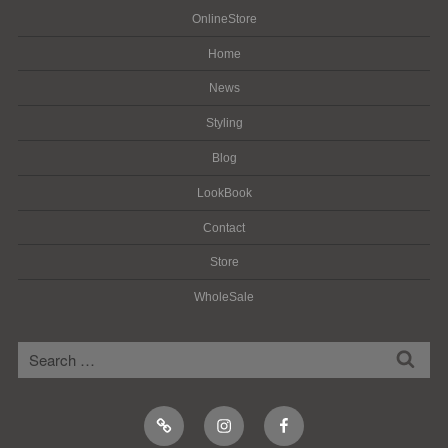
OnlineStore
Home
News
Styling
Blog
LookBook
Contact
Store
WholeSale
検
検
索
索:
Online
Instagram
Facebook
Shop