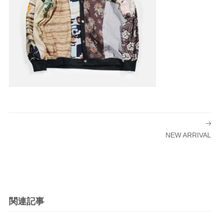
投
稿
NEW ARRIVAL
ナ
ビ
ゲ
ー
シ
関連記事
ョ