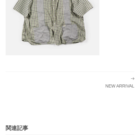
投
稿
NEW ARRIVAL
ナ
ビ
ゲ
ー
シ
関連記事
ョ