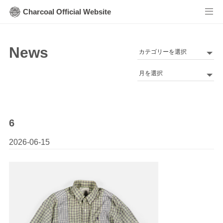
Charcoal Official Website
News
カ
テ
Archives
ゴ
リ
ー
6
2026-06-15