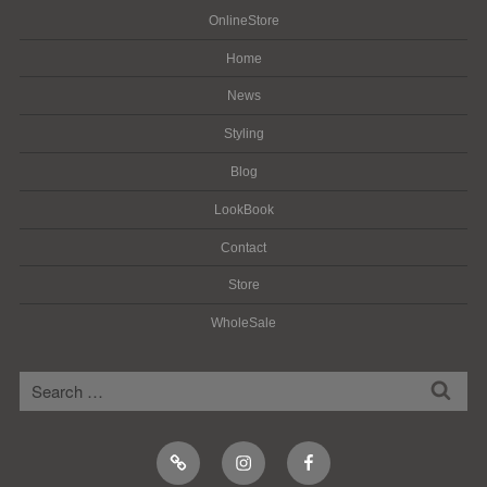
OnlineStore
Home
News
Styling
Blog
LookBook
Contact
Store
WholeSale
検
検
索
索:
Online
Instagram
Facebook
Shop