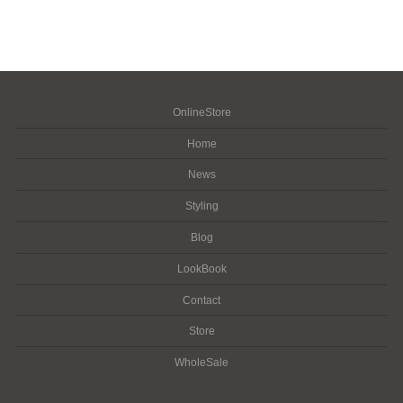
OnlineStore
Home
News
Styling
Blog
LookBook
Contact
Store
WholeSale