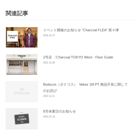
ー
シ
関連記事
ョ
ン
イベント開催のお知らせ “Charcoal FLEA” 第４弾
2019-10-17
2号店 〈Charcoal TOKYO West〉Floor Guide
2021-11-08
Bodocos（ボドコス） Velour 1M PT 商品不良に関して
のお詫び
2022-11-11
8月休業日のお知らせ
2024-07-31