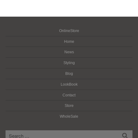
OnlineStore
Home
News
Styling
Blog
LookBook
Contact
Store
WholeSale
検
検
索