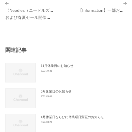
投
稿
〈Needles（ニードルズ）〉別注商品発売
【Information】一部お値下げ商品のご案内
ナ
および春夏セール開催のお知らせ
ビ
ゲ
ー
シ
関連記事
ョ
ン
11月休業日のお知らせ
2022-10-31
5月休業日のお知らせ
2023-05-01
4月休業日ならびに休業曜日変更のお知らせ
2022-03-24