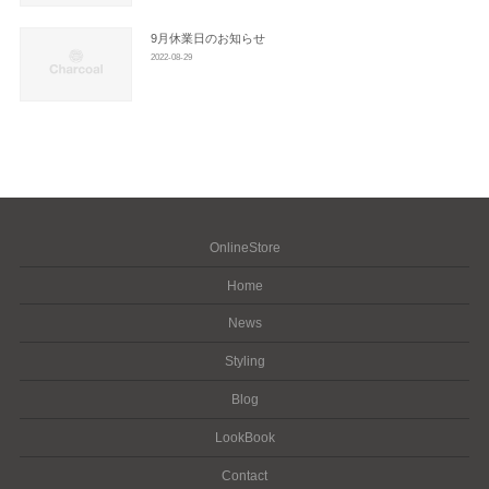
9月休業日のお知らせ
2022-08-29
OnlineStore
Home
News
Styling
Blog
LookBook
Contact