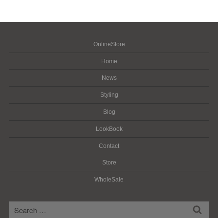
OnlineStore
Home
News
Styling
Blog
LookBook
Contact
Store
WholeSale
検
検
索
索: