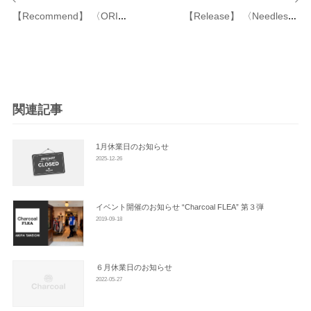
稿
【Recommend】 〈ORIGINAL Charcoal （オリジナル チャコール）〉 Velour Argyle C/GN
【Release】 〈Needles（ニードルズ）〉×〈VAULT BY VANS（ヴォルトバイ バンズ）〉発売のお知らせ
ナ
ビ
ゲ
ー
シ
関連記事
ョ
ン
1月休業日のお知らせ
2025-12-26
イベント開催のお知らせ “Charcoal FLEA” 第３弾
2019-09-18
６月休業日のお知らせ
2022-05-27