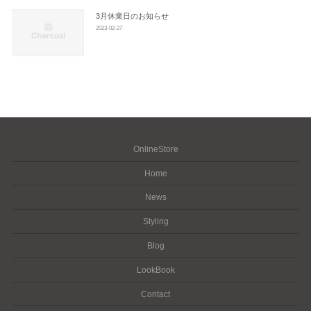
3月休業日のお知らせ
2023-02-27
OnlineStore
Home
News
Styling
Blog
LookBook
Contact