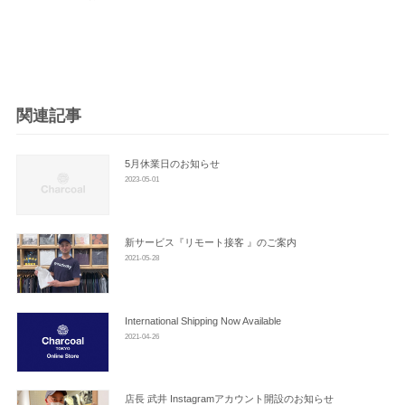
ナ
ビ
ゲ
ー
シ
関連記事
ョ
ン
5月休業日のお知らせ
2023-05-01
新サービス『リモート接客 』のご案内
2021-05-28
International Shipping Now Available
2021-04-26
店長 武井 Instagramアカウント開設のお知らせ