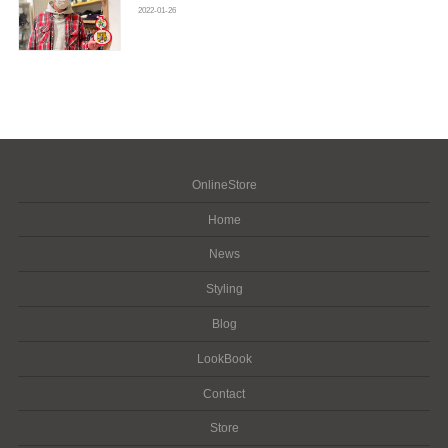
2022-01-26
OnlineStore
Home
News
Styling
Blog
LookBook
Contact
Store