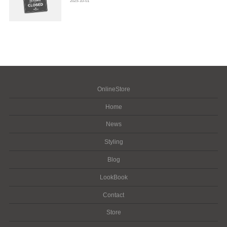
2025-10-01
OnlineStore
Home
News
Styling
Blog
LookBook
Contact
Store