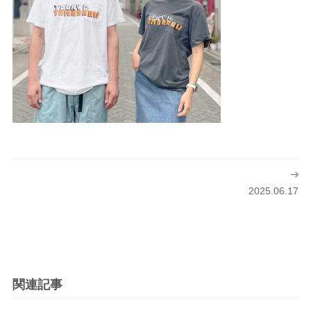
投
稿
2025.06.17
ナ
ビ
ゲ
ー
シ
関連記事
ョ