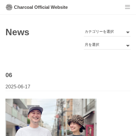
Charcoal Official Website
News
カ
テ
Archives
ゴ
リ
ー
06
2025-06-17