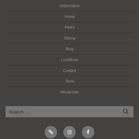
OnlineStore
Home
News
Styling
Blog
LookBook
Contact
Store
WholeSale
検
検
索
索:
Online
Instagram
Facebook
Shop