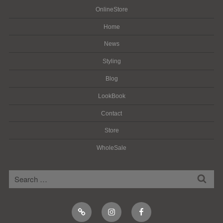
OnlineStore
Home
News
Styling
Blog
LookBook
Contact
Store
WholeSale
検
検
索
索:
Online
Instagram
Facebook
Shop