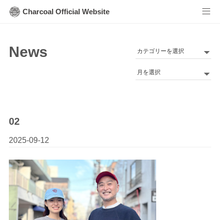
Charcoal Official Website
News
カ
テ
Archives
ゴ
リ
ー
02
2025-09-12