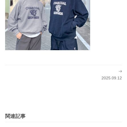
投
稿
2025.09.12
ナ
ビ
ゲ
ー
シ
関連記事
ョ