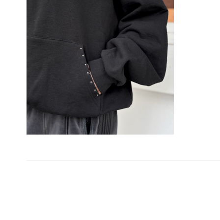
投
稿
ナ