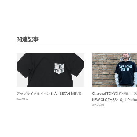
ビ
ゲ
ー
シ
関連記事
ョ
ン
アップサイクルイベント At ISETAN MEN’S
Charcoal TOKYO初登場！〈V
2022-03-22
NEW CLOTHES〉別注 Pocket
2022-02-09