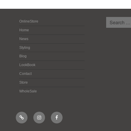
検
OnlineStore
索:
Home
News
Styling
Blog
LookBook
Contact
Store
WholeSale
Online
Instagram
Facebook
Shop