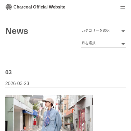
Charcoal Official Website
News
カ
テ
Archives
ゴ
リ
ー
03
2026-03-23