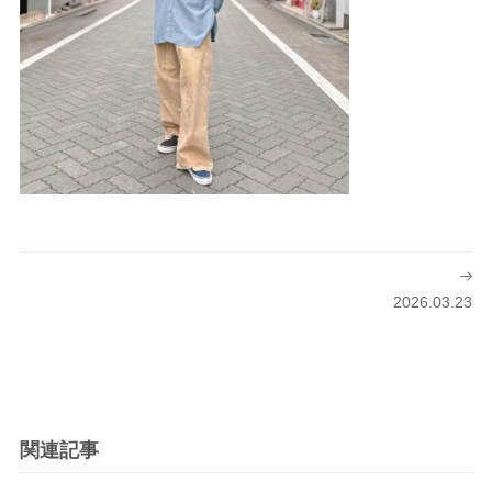
投
稿
2026.03.23
ナ
ビ
ゲ
ー
シ
関連記事
ョ