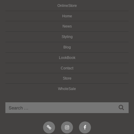
OnlineStore
Home
News
Styling
Blog
LookBook
Contact
Store
WholeSale
検
検
索
索:
Online
Instagram
Facebook
Shop